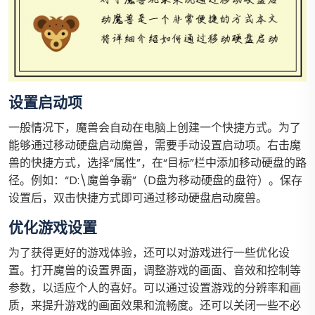
设置启动项
一般情况下，魔兽会自动在电脑上创建一个快捷方式。为了
能够通过移动硬盘启动魔兽，需要手动设置启动项。右击魔
兽的快捷方式，选择“属性”，在“目标”栏中添加移动硬盘的路
径。例如：“D:\魔兽争霸”（D盘为移动硬盘的盘符）。保存
设置后，双击快捷方式即可通过移动硬盘启动魔兽。
优化游戏设置
为了获得更好的游戏体验，还可以对游戏进行一些优化设
置。打开魔兽的设置界面，调整游戏的画面、音效和控制等
参数，以适应个人的喜好。可以通过设置游戏的分辨率和画
质，来提升游戏的画面效果和流畅度。还可以关闭一些不必