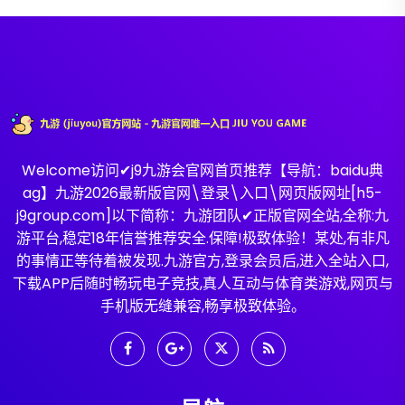
Welcome访问✔j9九游会官网首页推荐【导航：baidu典
ag】九游2026最新版官网\登录\入口\网页版网址[h5-
j9group.com]以下简称：九游团队✔正版官网全站,全称:九
游平台,稳定18年信誉推荐安全.保障!极致体验！某处,有非凡
的事情正等待着被发现.九游官方,登录会员后,进入全站入口,
下载APP后随时畅玩电子竞技,真人互动与体育类游戏,网页与
手机版无缝兼容,畅享极致体验。