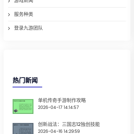
游戏新闻
服务种类
登录九游团队
热门新闻
单机传奇手游制作攻略
2026-04-17 14:14:57
创新战法：三国志12独创技能
2026-04-16 14:29:59