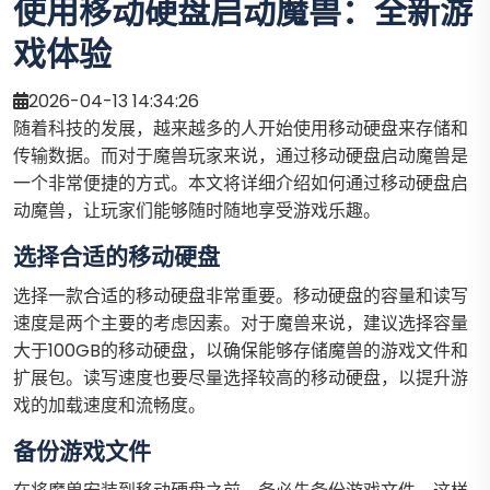
使用移动硬盘启动魔兽：全新游
戏体验
2026-04-13 14:34:26
随着科技的发展，越来越多的人开始使用移动硬盘来存储和
传输数据。而对于魔兽玩家来说，通过移动硬盘启动魔兽是
一个非常便捷的方式。本文将详细介绍如何通过移动硬盘启
动魔兽，让玩家们能够随时随地享受游戏乐趣。
选择合适的移动硬盘
选择一款合适的移动硬盘非常重要。移动硬盘的容量和读写
速度是两个主要的考虑因素。对于魔兽来说，建议选择容量
大于100GB的移动硬盘，以确保能够存储魔兽的游戏文件和
扩展包。读写速度也要尽量选择较高的移动硬盘，以提升游
戏的加载速度和流畅度。
备份游戏文件