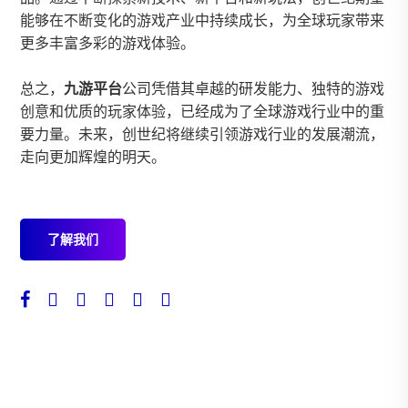
能够在不断变化的游戏产业中持续成长，为全球玩家带来
更多丰富多彩的游戏体验。
总之，
九游平台
公司凭借其卓越的研发能力、独特的游戏
创意和优质的玩家体验，已经成为了全球游戏行业中的重
要力量。未来，创世纪将继续引领游戏行业的发展潮流，
走向更加辉煌的明天。
了解我们